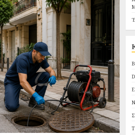
Μ
Έ
B
D
Ε
Ν
Σ
Τ