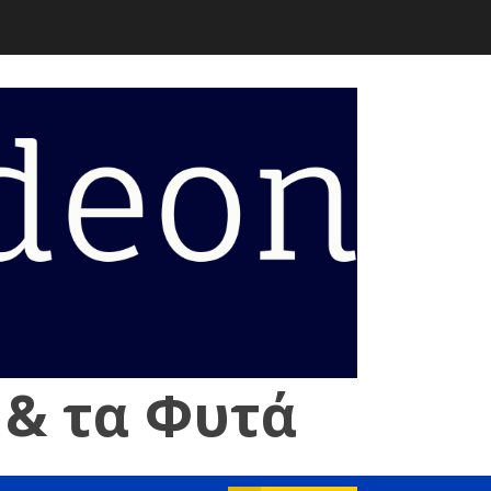
 & τα Φυτά