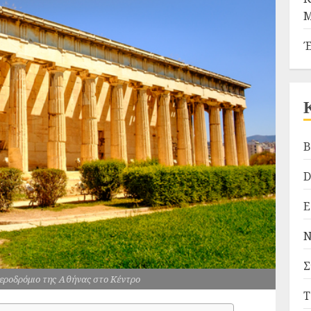
Μ
Έ
B
D
Ε
Ν
Σ
εροδρόμιο της Αθήνας στο Κέντρο
Τ