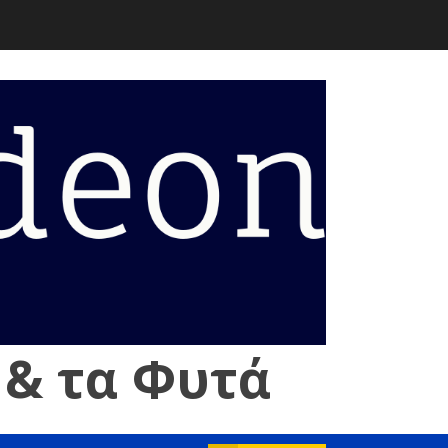
 & τα Φυτά