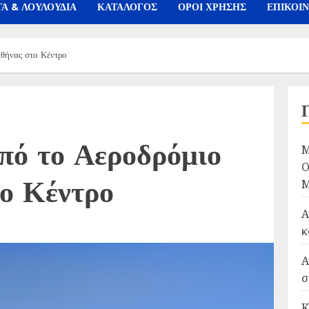
Α & ΛΟΥΛΟΥΔΙΑ
ΚΑΤΑΛΟΓΟΣ
ΟΡΟΙ ΧΡΗΣΗΣ
ΕΠΙΚΟΙ
θήνας στο Κέντρο
πό το Αεροδρόμιο
Μ
Ο
το Κέντρο
Μ
Α
κ
Α
σ
Κ