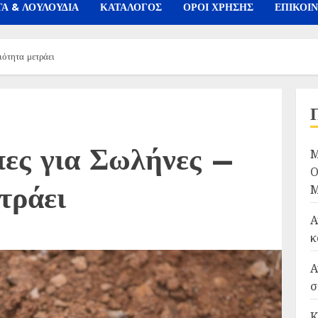
Α & ΛΟΥΛΟΥΔΙΑ
ΚΑΤΑΛΟΓΟΣ
ΟΡΟΙ ΧΡΗΣΗΣ
ΕΠΙΚΟΙ
ιότητα μετράει
πες για Σωλήνες –
Μ
Ο
τράει
Μ
Α
κ
Α
σ
Κ