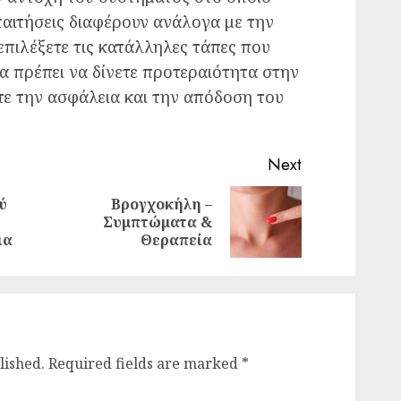
παιτήσεις διαφέρουν ανάλογα με την
επιλέξετε τις κατάλληλες τάπες που
α πρέπει να δίνετε προτεραιότητα στην
τε την ασφάλεια και την απόδοση του
Next
ύ
Βρογχοκήλη –
Previous
Next
ε
Συμπτώματα &
post:
post:
ια
Θεραπεία
lished.
Required fields are marked
*