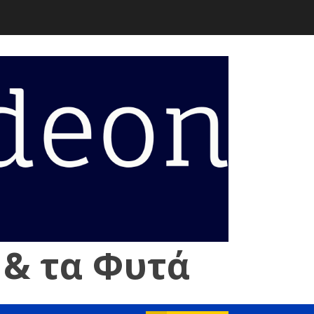
 & τα Φυτά