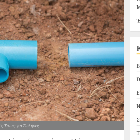
Μ
Έ
B
D
Ε
Ν
Σ
ς Τάπες για Σωλήνες
Τ